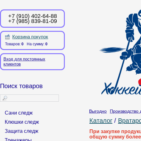
+7 (910) 402-64-88
+7 (985) 839-81-09
Корзина покупок
Товаров:
0
На сумму:
0
Вход для постоянных
клиентов
Поиск товаров
Выгодно
Производство 
Сани следж
Каталог
/
Вратарс
Клюшки следж
Защита следж
При закупке продук
общую сумму более
Тренажеры