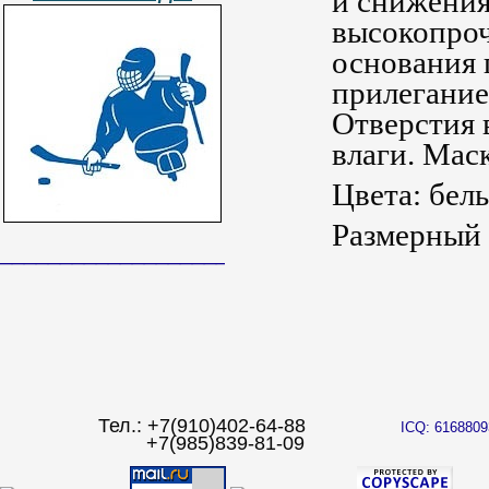
и снижения
высокопроч
основания 
прилегание
Отверстия 
влаги. Мас
Цвета: бел
Размерный 
______________________________
Тел.: +7(910)402-64-88
ICQ: 6168809
+7(985)839-81-09