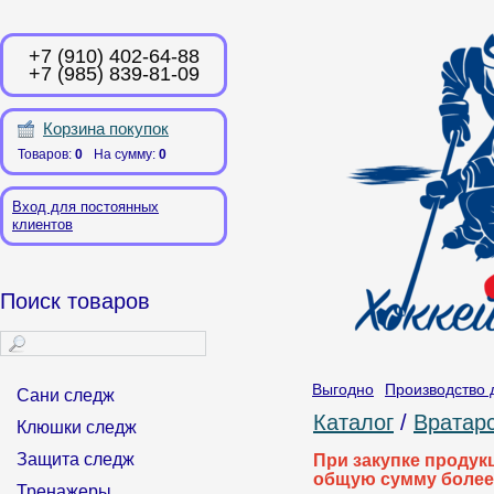
+7 (910) 402-64-88
+7 (985) 839-81-09
Корзина покупок
Товаров:
0
На сумму:
0
Вход для постоянных
клиентов
Поиск товаров
Выгодно
Производство 
Сани следж
Каталог
/
Вратарс
Клюшки следж
Защита следж
При закупке продук
общую сумму более
Тренажеры