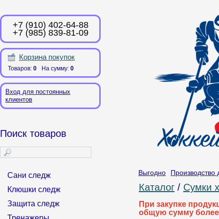
+7 (910) 402-64-88
+7 (985) 839-81-09
Корзина покупок
Товаров:
0
На сумму:
0
Вход для постоянных
клиентов
Поиск товаров
Выгодно
Производство 
Сани следж
Каталог
/
Сумки 
Клюшки следж
Защита следж
При закупке продук
общую сумму более
Тренажеры