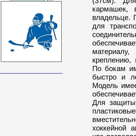
(37см). Дл
кармашек, 
владельце. 
для трансп
соединител
обеспечивае
материалу,
креплению, 
По бокам и
______________________________
быстро и ле
Модель имее
обеспечивае
Для защиты 
пластико
вместительн
хоккейной а