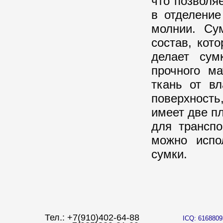
что позволя
в отделение
молнии. Су
состав, кот
делает сум
прочного м
ткань от вл
поверхность
имеет две п
для транспо
можно испо
сумки.
Тел.: +7(910)402-64-88
ICQ: 6168809