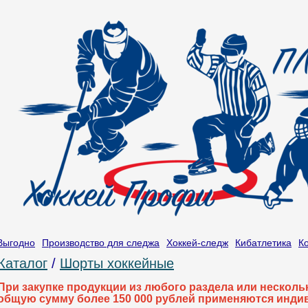
Выгодно
Производство для следжа
Хоккей-следж
Кибатлетика
К
Каталог
/
Шорты хоккейные
При закупке продукции из любого раздела или нескол
общую сумму более 150 000 рублей применяются инди