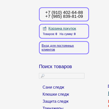
+7 (910) 402-64-88
+7 (985) 839-81-09
Корзина покупок
Товаров:
0
На сумму:
0
Вход для постоянных
клиентов
Поиск товаров
Сани следж
Клюшки следж
Защита следж
Тренажеры