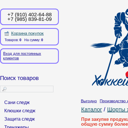
+7 (910) 402-64-88
+7 (985) 839-81-09
Корзина покупок
Товаров:
0
На сумму:
0
Вход для постоянных
клиентов
Поиск товаров
Выгодно
Производство 
Сани следж
Каталог
/
Шорты 
Клюшки следж
Защита следж
При закупке продук
общую сумму более
Тренажеры