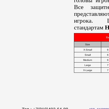
головы игро
Все защит
представля
игрока. 
стандартам
H
Ba
Size
X-Small
6
Small
6
Medium
6
Large
7
X-Large
7