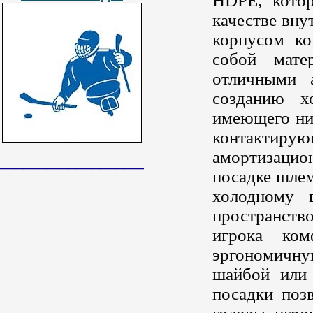
HDPE, котор
качестве вну
корпусом ко
собой мате
отличными 
созданию х
имеющего ни
контактирую
амортизаци
______________________________
посадке шлем
холодному 
пространств
игрока ко
эргономичну
шайбой или
посадки поз