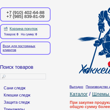
+7 (910) 402-64-88
+7 (985) 839-81-09
Корзина покупок
Товаров:
0
На сумму:
0
Вход для постоянных
клиентов
Поиск товаров
Выгодно
Производство 
Сани следж
Каталог
/
Шлемы 
Клюшки следж
Защита следж
При закупке продук
общую сумму более
Тренажеры