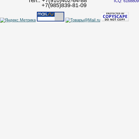
Тел.: +7(910)402-64-88
ICQ: 6168809
+7(985)839-81-09