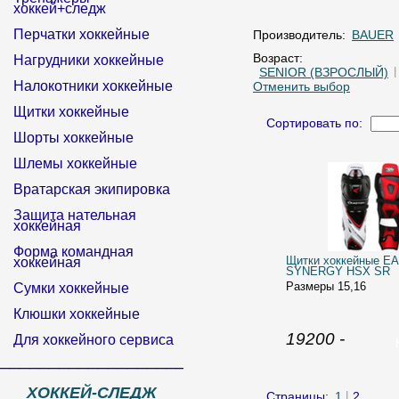
хоккей+следж
Перчатки хоккейные
Производитель:
BAUER
Возраст:
Нагрудники хоккейные
SENIOR (ВЗРОСЛЫЙ)
Налокотники хоккейные
Отменить выбор
Щитки хоккейные
Сортировать по:
Шорты хоккейные
Шлемы хоккейные
Вратарская экипировка
Защита нательная
хоккейная
Форма командная
Щитки хоккейные E
хоккейная
SYNERGY HSX SR
Размеры 15,16
Сумки хоккейные
Клюшки хоккейные
19200 -
Для хоккейного сервиса
______________________________
ХОККЕЙ-СЛЕДЖ
Страницы:
1
2