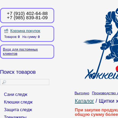
+7 (910) 402-64-88
+7 (985) 839-81-09
Корзина покупок
Товаров:
0
На сумму:
0
Вход для постоянных
клиентов
Поиск товаров
Выгодно
Производство 
Сани следж
Каталог
/ Щитки 
Клюшки следж
Защита следж
При закупке продук
общую сумму более
Тренажеры