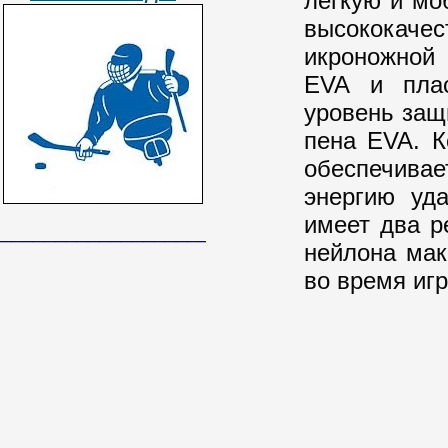
легкую и мо
высококаче
икроножной
EVA и плас
уровень защ
пена EVA. К
обеспечивае
энергию уд
имеет два р
______________________________
нейлона мак
во время игр