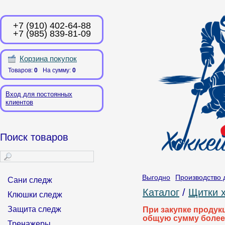
+7 (910) 402-64-88
+7 (985) 839-81-09
Корзина покупок
Товаров:
0
На сумму:
0
Вход для постоянных
клиентов
Поиск товаров
Выгодно
Производство 
Сани следж
Каталог
/
Щитки 
Клюшки следж
Защита следж
При закупке продук
общую сумму более
Тренажеры