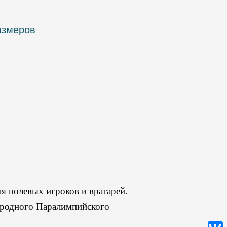
азмеров
ля полевых игроков и вратарей.
ародного Паралимпийского