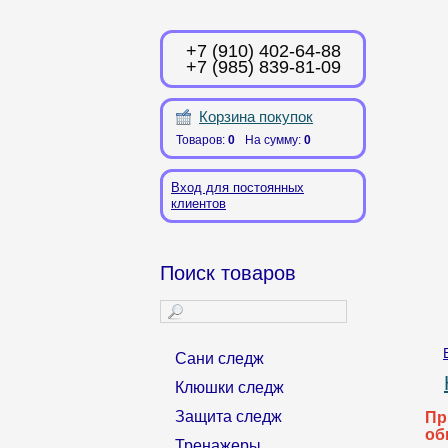
+7 (910) 402-64-88
+7 (985) 839-81-09
Корзина покупок
Товаров:
0
На сумму:
0
Вход для постоянных
клиентов
Поиск товаров
Сани следж
Клюшки следж
Защита следж
Пр
об
Тренажеры