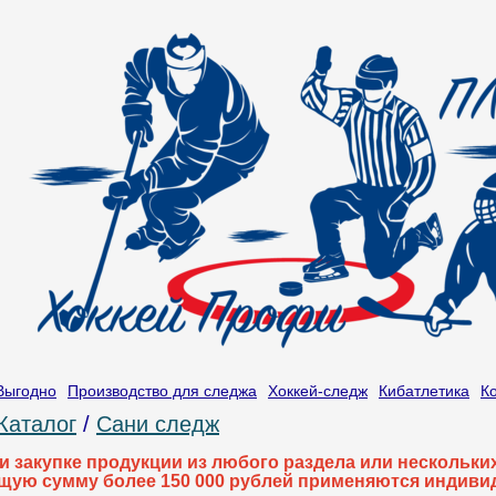
Выгодно
Производство для следжа
Хоккей-следж
Кибатлетика
К
Каталог
/
Сани следж
и закупке продукции из любого раздела или нескольк
щую сумму более 150 000 рублей применяются индиви