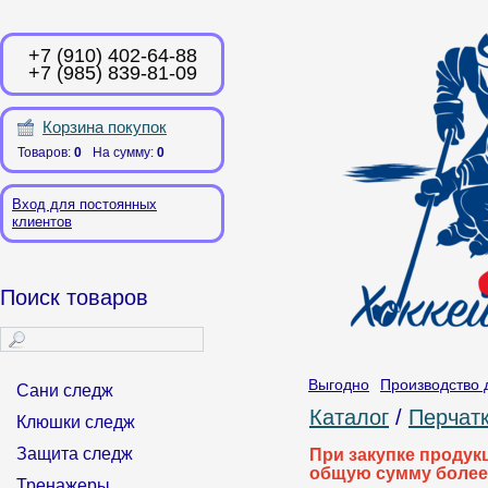
+7 (910) 402-64-88
+7 (985) 839-81-09
Корзина покупок
Товаров:
0
На сумму:
0
Вход для постоянных
клиентов
Поиск товаров
Выгодно
Производство 
Сани следж
Каталог
/
Перчат
Клюшки следж
Защита следж
При закупке продук
общую сумму более
Тренажеры