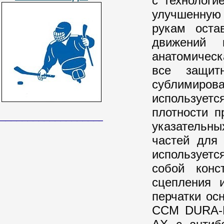
с технологи
улучшенную 
рукам оста
движений 
анатомичес
все защит
сублимир
используе
плотности п
______________________________
указательны
частей для
используетс
собой конс
сцепления 
перчатки ос
CCM DURA-