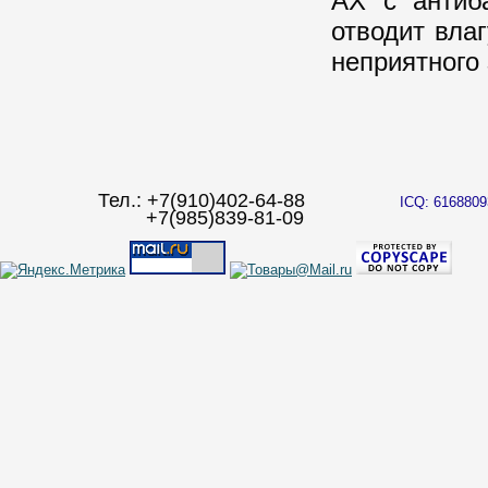
AX с антиб
отводит вла
неприятного
Тел.: +7(910)402-64-88
ICQ: 6168809
+7(985)839-81-09