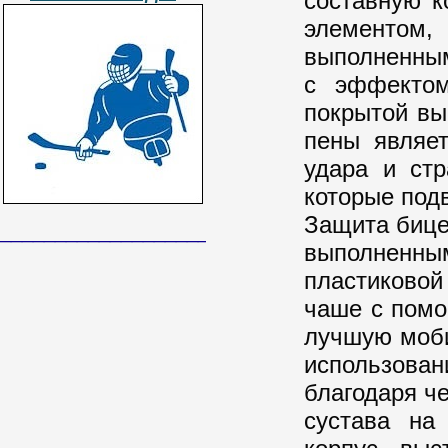
составную к
элементом
выполненным
с эффектом
покрытой вы
пены являе
удара и стр
которые под
Защита бице
______________________________
выполненны
пластиковой
чаше с помо
лучшую моби
использован
благодаря ч
сустава на