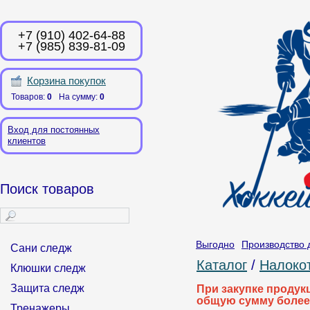
+7 (910) 402-64-88
+7 (985) 839-81-09
Корзина покупок
Товаров:
0
На сумму:
0
Вход для постоянных
клиентов
Поиск товаров
Выгодно
Производство 
Сани следж
Каталог
/
Налоко
Клюшки следж
Защита следж
При закупке продук
общую сумму более
Тренажеры