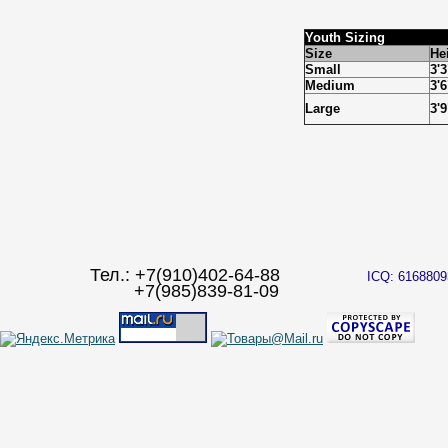
Youth Sizing
Size
Hei
Small
3'3
Medium
3'6
Large
3'9
Тел.: +7(910)402-64-88
ICQ: 6168809
+7(985)839-81-09