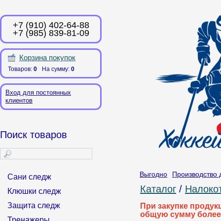
+7 (910) 402-64-88
+7 (985) 839-81-09
Корзина покупок
Товаров:
0
На сумму:
0
Вход для постоянных
клиентов
Поиск товаров
Выгодно
Производство 
Сани следж
Каталог
/
Налоко
Клюшки следж
Защита следж
При закупке продук
общую сумму более
Тренажеры