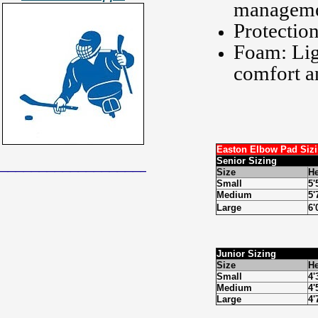
managem
Protectio
Foam: Lig
comfort a
Easton Elbow Pad Sizi
Senior Sizing
______________________________
Size
He
Small
5'
Medium
5'
Large
6'
Junior Sizing
Size
He
Small
4'
Medium
4'
Large
4'