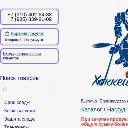
+7 (910) 402-64-88
+7 (985) 839-81-09
Корзина покупок
Товаров:
0
На сумму:
0
Вход для постоянных
клиентов
Поиск товаров
Выгодно
Производство 
Сани следж
Каталог
/
Нагруд
Клюшки следж
Защита следж
При закупке продук
общую сумму более
Тренажеры