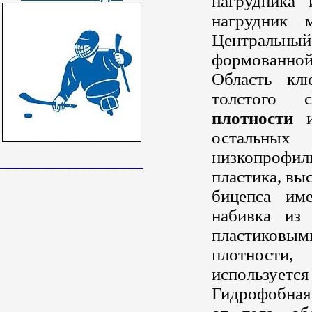
нагрудника 
нагрудник 
Центральны
формованн
Область кл
толстого
плотности
ис
остальных
низкопрофи
______________________________
пластика, вы
бицепса им
набивка из
пластиковы
плотности
используетс
Гидрофобная 