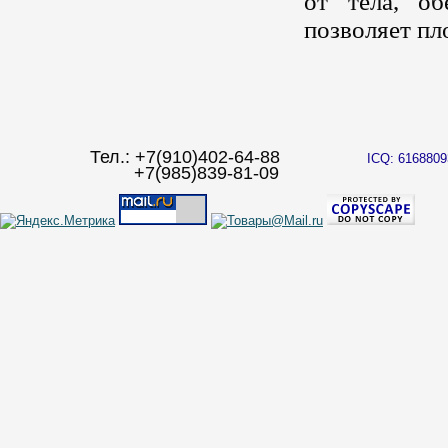
от тела, об
позволяет пл
Тел.: +7(910)402-64-88
ICQ: 6168809
+7(985)839-81-09