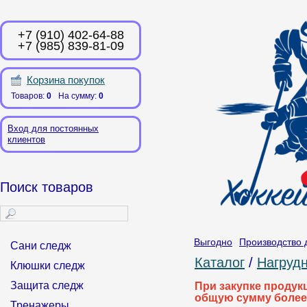
+7 (910) 402-64-88
+7 (985) 839-81-09
Корзина покупок
Товаров:
0
На сумму:
0
Вход для постоянных
клиентов
Поиск товаров
Выгодно
Производство 
Сани следж
Каталог
/
Нагруд
Клюшки следж
Защита следж
При закупке продук
общую сумму более
Тренажеры