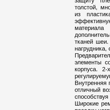
защиту пле
толстой, мн
из пластик
эффективну
материала
дополнитель
тканей шеи
нагрудника,
Предварите
элементы с
корпуса. 2
регулируему
Внутренняя п
отличный во
способству
Широкие рем