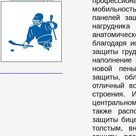
профессио
мобильность
панелей за
нагрудника
анатомическ
благодаря и
защиты гру
наполнение 
новой пены
______________________________
защиты, об
отличный во
строения. 
центральном
также расп
защиты бице
толстым, в