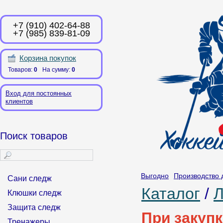
+7 (910) 402-64-88
+7 (985) 839-81-09
Корзина покупок
Товаров:
0
На сумму:
0
Вход для постоянных
клиентов
Поиск товаров
Выгодно
Производство 
Сани следж
Каталог
/
Л
Клюшки следж
Защита следж
При закупк
Тренажеры