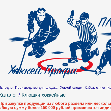
Выгодно
Производство для следжа
Хоккей-следж
Кибатлетика
К
Каталог
/
Клюшки хоккейные
При закупке продукции из любого раздела или нескол
общую сумму более 150 000 рублей применяются инди