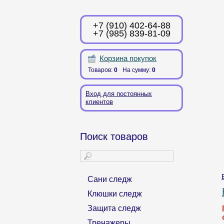
+7 (910) 402-64-88
+7 (985) 839-81-09
Корзина покупок
Товаров:
0
На сумму:
0
Вход для постоянных
клиентов
Поиск товаров
Сани следж
Клюшки следж
Защита следж
Тренажеры