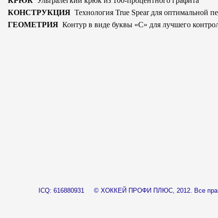
КРЮК
Ультралегкий крюк из 100-
процентного графита
КОНCТРУКЦИЯ
Технология True Spear для оптимальной
пе
ГЕОМЕТРИЯ
Контур в виде буквы «C» для лучшего
контро
____
ICQ: 616880931
© ХОККЕЙ ПРОФИ ПЛЮС, 2012.
Все пр