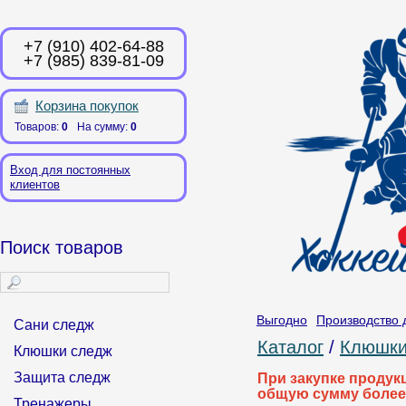
+7 (910) 402-64-88
+7 (985) 839-81-09
Корзина покупок
Товаров:
0
На сумму:
0
Вход для постоянных
клиентов
Поиск товаров
Выгодно
Производство 
Сани следж
Каталог
/
Клюшки
Клюшки следж
Защита следж
При закупке продук
общую сумму более
Тренажеры