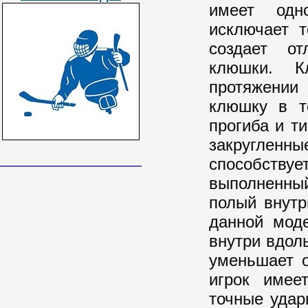
имеет одно
исключает 
создает от
клюшки. К
протяжении
клюшку в т
прогиба и т
закругленны
______________________________
способству
выполненны
полый внутр
данной мод
внутри вдол
уменьшает о
игрок имее
точные удар