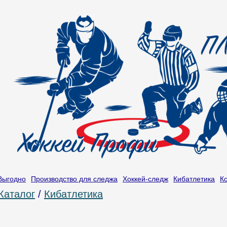
Выгодно
Производство для следжа
Хоккей-следж
Кибатлетика
К
Каталог
/
Кибатлетика