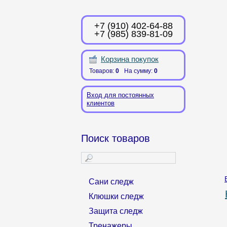
+7 (910) 402-64-88
+7 (985) 839-81-09
Корзина покупок
Товаров:
0
На сумму:
0
Вход для постоянных
клиентов
Поиск товаров
Сани следж
Клюшки следж
Защита следж
Тренажеры