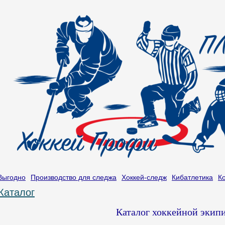
Выгодно
Производство для следжа
Хоккей-следж
Кибатлетика
К
Каталог
Каталог хоккейной экип