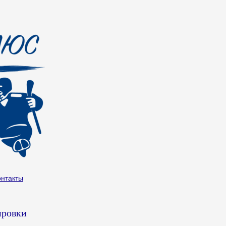
онтакты
ировки