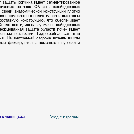
т защиты копчика имеет сегментированное
тиковых вставок. Область тазобедренных
 своей анатомической конструкции плотно
 из формованного полиэтилена и выстланы
оставную конструкцию, что обеспечивает
й плотности, используемая в набедренных
формованная защита области почек имеет
ковыми вставками. Гидрофобная сетчатая
ия. На внутренней стороне штанин вшиты
русы фиксируются с помощью шнуровки и
ава защищены.
Вход с паролем