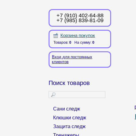
+7 (910) 402-64-88
+7 (985) 839-81-09
Корзина покупок
Товаров:
0
На сумму:
0
Вход для постоянных
клиентов
Поиск товаров
Сани следж
Клюшки следж
Защита следж
Тренажеры