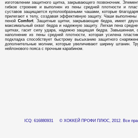
изготовлении защитного щитка, закрывающего позвоночник. Элемен
гибкое строение и выполнен из пены средней плотности и плас
суставов защищается куполообразными чашами, которые благодаря
прилегают к телу, создавая эффективную защиту. Чаши выполнены
пеной
Comfort
. Защитные щитки, закрывающие бедра, имеет двухс
максимальный охват бедра и надежную защиту. Легкая пена средне
щитках, гасит силу удара, надежно защищая бедра. Завышенная, 
наполнение из пены средней плотности, которая усилена пласти
подкладка способствует быстрому высыханию защитного снаряжен
дополнительные молнии, которые увеличивают ширину штанин. Т
нейлонового пояса с прочным карабином.
____
ICQ: 616880931
© ХОККЕЙ ПРОФИ ПЛЮС, 2012.
Все пр