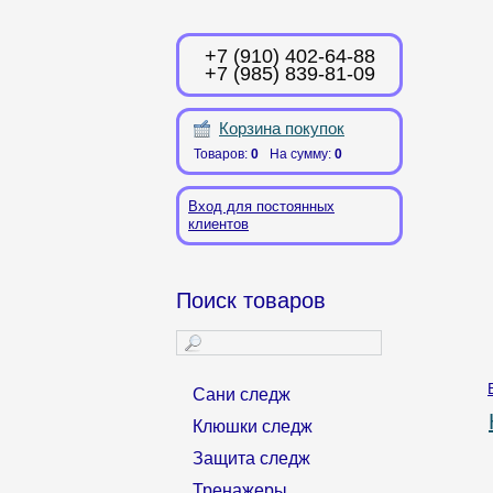
+7 (910) 402-64-88
+7 (985) 839-81-09
Корзина покупок
Товаров:
0
На сумму:
0
Вход для постоянных
клиентов
Поиск товаров
Сани следж
Клюшки следж
Защита следж
Тренажеры