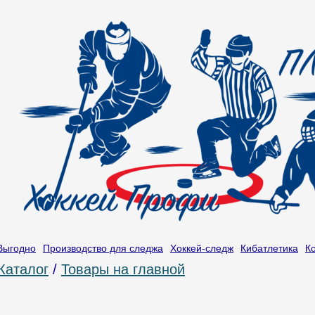
Выгодно
Производство для следжа
Хоккей-следж
Кибатлетика
К
Каталог
/
Товары на главной