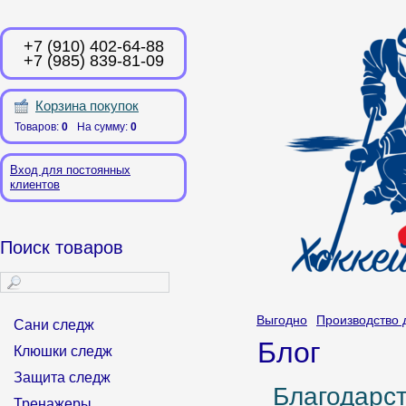
+7 (910) 402-64-88
+7 (985) 839-81-09
Корзина покупок
Товаров:
0
На сумму:
0
Вход для постоянных
клиентов
Поиск товаров
Выгодно
Производство 
Сани следж
Блог
Клюшки следж
Защита следж
Благодарс
Тренажеры